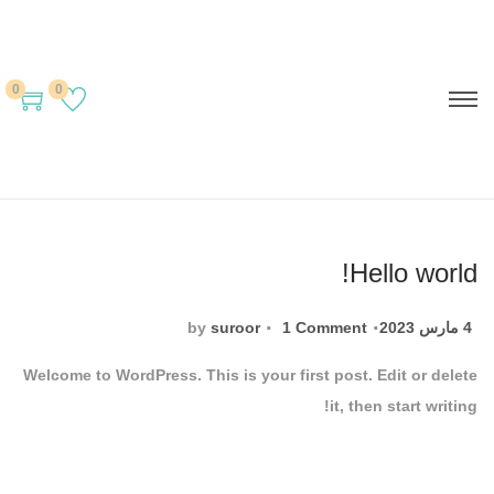
0
0
Hello world!
.
.
P
4 مارس 2023
1 Comment
suroor
by
o
Welcome to WordPress. This is your first post. Edit or delete
s
it, then start writing!
t
e
d